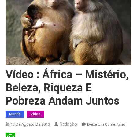
Vídeo : África – Mistério,
Beleza, Riqueza E
Pobreza Andam Juntos
Mundo
Vídeo
Redação
On
13 De Agosto De 2013
Deixe Um Comentário
Vídeo