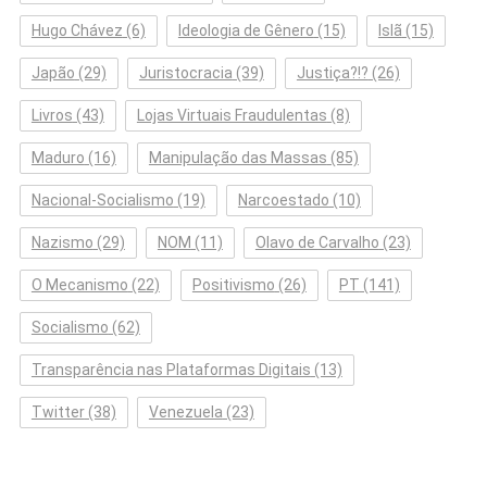
Hugo Chávez
(6)
Ideologia de Gênero
(15)
Islã
(15)
Japão
(29)
Juristocracia
(39)
Justiça?!?
(26)
Livros
(43)
Lojas Virtuais Fraudulentas
(8)
Maduro
(16)
Manipulação das Massas
(85)
Nacional-Socialismo
(19)
Narcoestado
(10)
Nazismo
(29)
NOM
(11)
Olavo de Carvalho
(23)
O Mecanismo
(22)
Positivismo
(26)
PT
(141)
Socialismo
(62)
Transparência nas Plataformas Digitais
(13)
Twitter
(38)
Venezuela
(23)