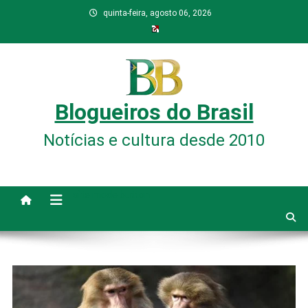
Skip
quinta-feira, agosto 06, 2026
to
content
Blogueiros do Brasil
Notícias e cultura desde 2010
site mode button