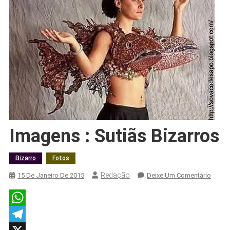
Imagens : Sutiãs Bizarros
Bizarro
Fotos
Redação
On
15 De Janeiro De 2015
Deixe Um Comentário
Image
:
Sutiãs
WhatsApp
Bizarr