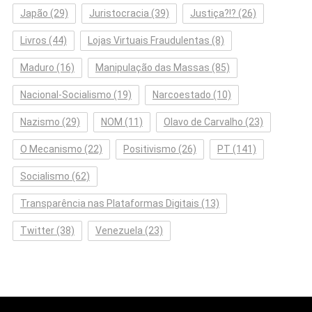
Japão
(29)
Juristocracia
(39)
Justiça?!?
(26)
Livros
(44)
Lojas Virtuais Fraudulentas
(8)
Maduro
(16)
Manipulação das Massas
(85)
Nacional-Socialismo
(19)
Narcoestado
(10)
Nazismo
(29)
NOM
(11)
Olavo de Carvalho
(23)
O Mecanismo
(22)
Positivismo
(26)
PT
(141)
Socialismo
(62)
Transparência nas Plataformas Digitais
(13)
Twitter
(38)
Venezuela
(23)