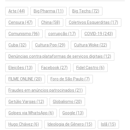
Arte
(44)
Big Pharma
(11)
Big Techs
(72)
Censura
(47)
China
(58)
Coletivos Esquerditas
(17)
Comunismo
(96)
corrupção
(17)
COVID-19
(243)
Cuba
(32)
Cultura Pop
(29)
Cultura Woke
(22)
Denúncias contra plataformas de serviços digitais
(12)
Eleições
(13)
Facebook
(27)
Fidel Castro
(6)
FILME ONLINE
(20)
Foro de São Paulo
(7)
Fraudes em anúncios patrocinados
(21)
Getúlio Vargas
(12)
Globalismo
(20)
Golpes via WhatsApp
(6)
Google
(13)
Hugo Chávez
(6)
Ideologia de Gênero
(15)
Islã
(15)