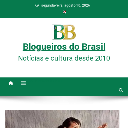
Skip
segunda-feira, agosto 10, 2026
to
content
Blogueiros do Brasil
Notícias e cultura desde 2010
site mode button