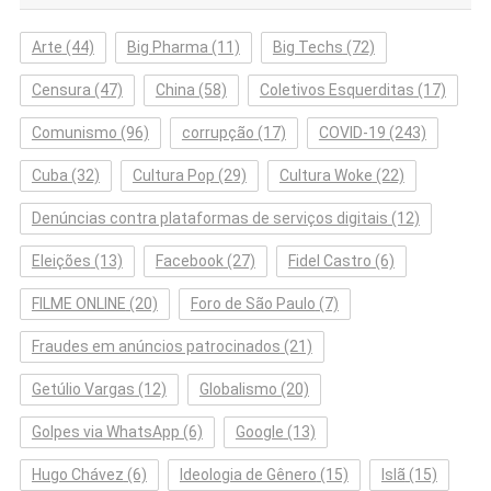
Arte
(44)
Big Pharma
(11)
Big Techs
(72)
Censura
(47)
China
(58)
Coletivos Esquerditas
(17)
Comunismo
(96)
corrupção
(17)
COVID-19
(243)
Cuba
(32)
Cultura Pop
(29)
Cultura Woke
(22)
Denúncias contra plataformas de serviços digitais
(12)
Eleições
(13)
Facebook
(27)
Fidel Castro
(6)
FILME ONLINE
(20)
Foro de São Paulo
(7)
Fraudes em anúncios patrocinados
(21)
Getúlio Vargas
(12)
Globalismo
(20)
Golpes via WhatsApp
(6)
Google
(13)
Hugo Chávez
(6)
Ideologia de Gênero
(15)
Islã
(15)