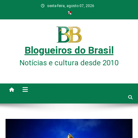
Skip
sexta-feira, agosto 07, 2026
to
content
Blogueiros do Brasil
Notícias e cultura desde 2010
site mode button