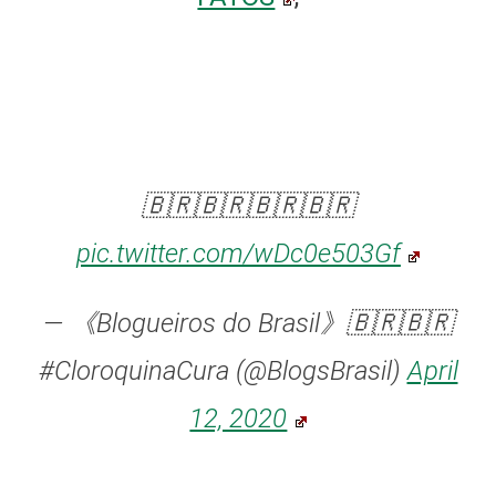
🇧🇷🇧🇷🇧🇷🇧🇷
pic.twitter.com/wDc0e503Gf
— 《Blogueiros do Brasil》🇧🇷🇧🇷
#CloroquinaCura (@BlogsBrasil)
April
12, 2020