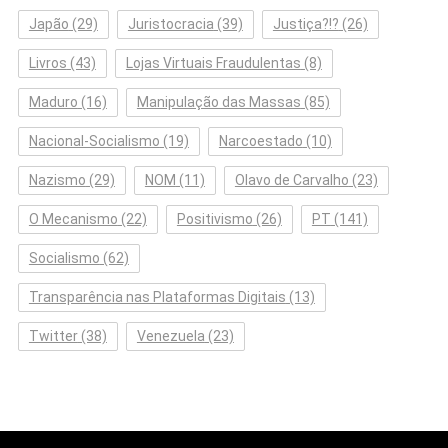
Japão
(29)
Juristocracia
(39)
Justiça?!?
(26)
Livros
(43)
Lojas Virtuais Fraudulentas
(8)
Maduro
(16)
Manipulação das Massas
(85)
Nacional-Socialismo
(19)
Narcoestado
(10)
Nazismo
(29)
NOM
(11)
Olavo de Carvalho
(23)
O Mecanismo
(22)
Positivismo
(26)
PT
(141)
Socialismo
(62)
Transparência nas Plataformas Digitais
(13)
Twitter
(38)
Venezuela
(23)