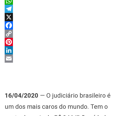
Judiciári
Brasileiro
WhatsApp
Custa
Telegram
Mais
X
De
R$
Facebook
84
Copy
Bilhões
Link
Pinterest
Ao
Ano
LinkedIn
–
Email
#STFverg
16/04/2020
— O judiciário brasileiro é
um dos mais caros do mundo. Tem o