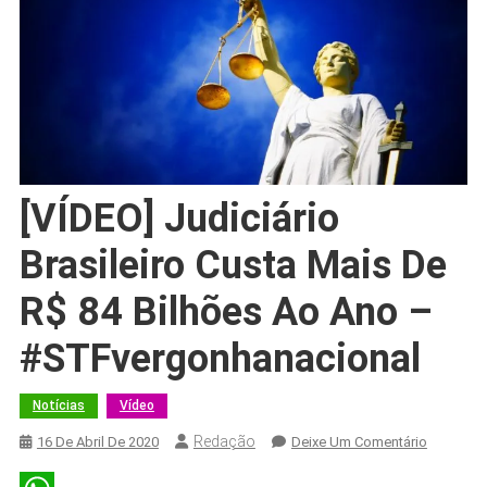
[VÍDEO] Judiciário
Brasileiro Custa Mais De
R$ 84 Bilhões Ao Ano –
#STFvergonhanacional
Notícias
Vídeo
Redação
On
16 De Abril De 2020
Deixe Um Comentário
[VÍDEO]