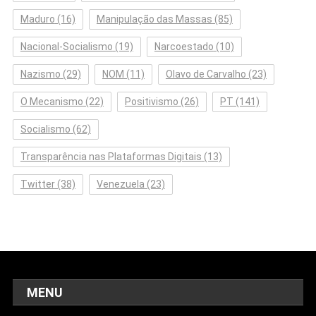
Maduro
(16)
Manipulação das Massas
(85)
Nacional-Socialismo
(19)
Narcoestado
(10)
Nazismo
(29)
NOM
(11)
Olavo de Carvalho
(23)
O Mecanismo
(22)
Positivismo
(26)
PT
(141)
Socialismo
(62)
Transparência nas Plataformas Digitais
(13)
Twitter
(38)
Venezuela
(23)
MENU