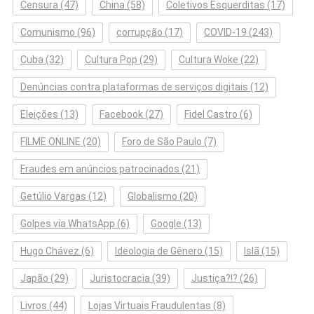
Censura
(47)
China
(58)
Coletivos Esquerditas
(17)
Comunismo
(96)
corrupção
(17)
COVID-19
(243)
Cuba
(32)
Cultura Pop
(29)
Cultura Woke
(22)
Denúncias contra plataformas de serviços digitais
(12)
Eleições
(13)
Facebook
(27)
Fidel Castro
(6)
FILME ONLINE
(20)
Foro de São Paulo
(7)
Fraudes em anúncios patrocinados
(21)
Getúlio Vargas
(12)
Globalismo
(20)
Golpes via WhatsApp
(6)
Google
(13)
Hugo Chávez
(6)
Ideologia de Gênero
(15)
Islã
(15)
Japão
(29)
Juristocracia
(39)
Justiça?!?
(26)
Livros
(44)
Lojas Virtuais Fraudulentas
(8)